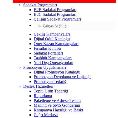
Sadakat Programları
B2B Sadakat Programları
B2C Sadakat Programları
Çalışan Sadakat Programları
Çalışan Bağlılığı
Çekiliş Kampanyaları
Dijital Ödül Kataloğu
Öner Kazan Kampanyaları
Fırsatlar Kulübü
Sadakat Portalları
Taahhüt Kampanyaları
Yurt Dışı Operasyonları
Promosyon Uygulamaları
Dijital Promosyon Kataloğu
Promosyon Depolama ve Lojistiği
Promosyon Tedariği
Destek Hizmetleri
Toplu Ürün Tedariği
Raporlama
Paketleme ve Adrese Teslim
Mailing ve SMS Gönderimi
Kampanya Hazırlığı ve Baskı
Çağrı Merkezi